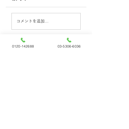
新年度に入り、コロナ
中央区 N様
状況も落ち着き、街に
XG7000 ご紹介
も活気が戻って参りま
入 練馬区 K
コメントを追加…
した。 当社の顧客様の
XG1000Ⅱ お問い
状況もコロナ前に戻り
せご導入 北区 
つつあるようです。 こ
様 XG1000Ⅱ 
0120-142688
03-5306-6036
の時をチャンスと捉え
い合わせご導入 多摩
株式会社パピロ
ているオーナー様から
市 P様
東京都杉並区の
のお問い合わせが 増え
XG5000R ご紹介
て参りました。一店
入 渋谷区 L
舗、一店舗コンセプト
AV設備 新規ご開
やターゲットが違いま
店...
すので...
〒166-0011
東京都杉並区梅里1丁目19-12 OTビル3F
TEL:
0120-142688
フリーダイヤルがつながらない場合にはこちらへ
おかけ直し下さい
03-5306-6036
FAX：03-5306-6025
営業時間：10:00～22:00